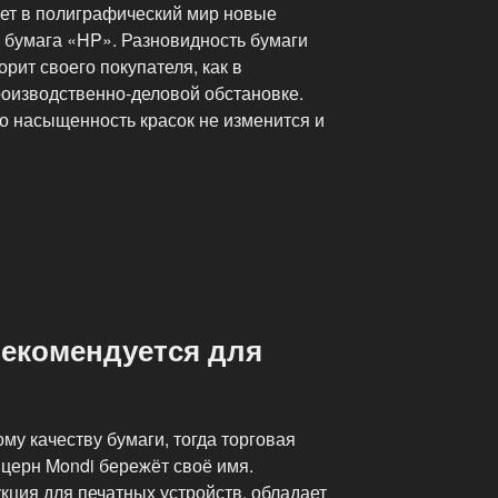
яет в полиграфический мир новые
 бумага «HP». Разновидность бумаги
рит своего покупателя, как в
роизводственно-деловой обстановке.
то насыщенность красок не изменится и
рекомендуется для
му качеству бумаги, тогда торговая
нцерн Mondi бережёт своё имя.
ция для печатных устройств, обладает