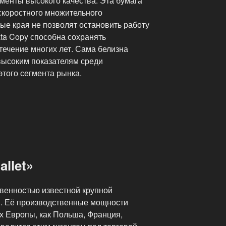
менты высокого качества. Эта бумага
скоростного множительного
ые края не позволят остановить работу
ta Copy способна сохранять
течение многих лет. Сама белизна
 высоким показателям среди
того сегмента рынка.
llet»
твенностью известной крупной
r». Её производственные мощности
х Европы, как Польша, Франция,