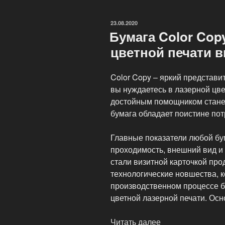
чёрно-
белой
ОПУБЛИКОВАНО
23.08.2020
и
Бумага Color Cop
цветной
цветной печати в
печати»
Color Copy – яркий представи
вы нуждаетесь в лазерной цве
достойным помощником станет
бумага обладает поистине по
Главные показатели любой бум
проходимость, внешний вид и 
стали визитной карточкой про
технологические новшества, 
производственном процессе б
цветной лазерной печати. Осн
Читать далее
«Бумага