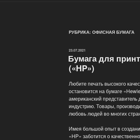
РУБРИКА: ОФИСНАЯ БУМАГА
ОПУБЛИКОВАНО
23.07.2021
Бумага для принт
(«HP»)
Любите печать высокого каче
остановится на бумаге «Hewlet
американский представитель 
индустрию. Товары, производ
любовь людей во многих стра
Имея большой опыт в создани
«HP» заботится о качественно