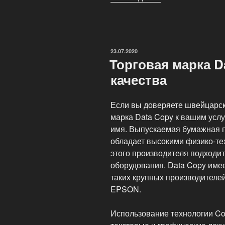
Color
Copy
для
лазерной
ОПУБЛИКОВАНО
23.07.2020
цветной
Торговая марка D
печати
качества
высокого
класса»
Если вы доверяете швейцарско
марка Data Copy к вашим услу
имя. Выпускаемая бумажная п
обладает высокими физико-те
этого производителя подходит
оборудования. Data Copy име
таких крупных производителей
EPSON.
Использование технологии Co