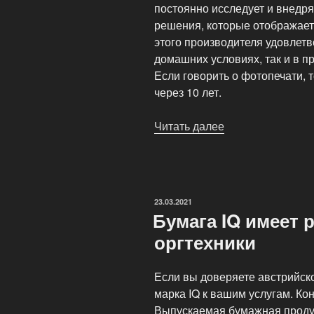
постоянно исследует и внедр
решения, которые отображает
этого производителя удовлетво
домашних условиях, так и в п
Если говорить о фотопечати, 
через 10 лет.
Читать далее
«Бумага
для
принтера
«Hewlett
Packard»
ОПУБЛИКОВАНО
23.03.2021
(«HP»)»
Бумага IQ имеет 
оргтехники
Если вы доверяете австрийско
марка IQ к вашим услугам. Ко
Выпускаемая бумажная продук