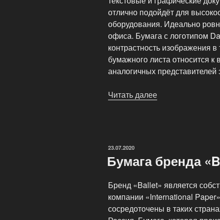
текстовые и графические доку
отлично подойдёт для высоко
оборудования. Идеально ровн
офиса. Бумага с логотипом Da
контрастность изображения в 
бумажного листа относится к
аналогичных представителей э
Читать далее
«Торговая
марка
Data
Copy
швейцарского
ОПУБЛИКОВАНО
23.07.2020
качества»
Бумага бренда «Ba
Бренд «Ballet» является собс
компании «International Pape
сосредоточены в таких страна