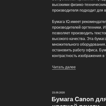
высокими физико-техническим
производителя подходит для 
Бумага IQ имеет рекомендате
производителей оргтехники. 
позволяет производить текст
высокого качества. Эта бумаг
множительного оборудования.
остановить работу офиса. Бум
контрастность изображения в 
Читать далее
«Бумага
IQ
имеет
рекомендуется
для
ОПУБЛИКОВАНО
23.09.2020
оргтехники»
Бумага Canon для