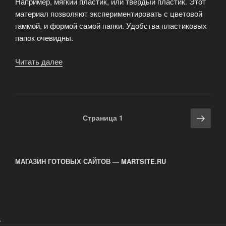
Например, мягкий пластик, или твердый пластик. Этот
материал позволяют экспериментировать с цветовой
гаммой, и формой самой папки. Удобства пластиковых
папок очевидны.
Читать далее
«Папка
с
прижимом
—
незаменимая
Навигация
Сле
Страница
1
вещь
по
стра
в
записям
делопроизводстве.»
МАГАЗИН ГОТОВЫХ САЙТОВ — MARTSITE.RU
.