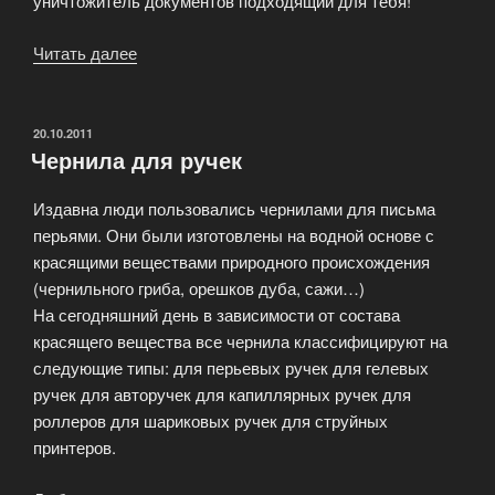
уничтожитель документов подходящий для тебя!
Читать далее
«Уничтожители
документов
—
сохрани
ОПУБЛИКОВАНО
20.10.2011
Чернила для ручек
свою
приватность!»
Издавна люди пользовались чернилами для письма
перьями. Они были изготовлены на водной основе с
красящими веществами природного происхождения
(чернильного гриба, орешков дуба, сажи…)
На сегодняшний день в зависимости от состава
красящего вещества все чернила классифицируют на
следующие типы: для перьевых ручек для гелевых
ручек для авторучек для капиллярных ручек для
роллеров для шариковых ручек для струйных
принтеров.