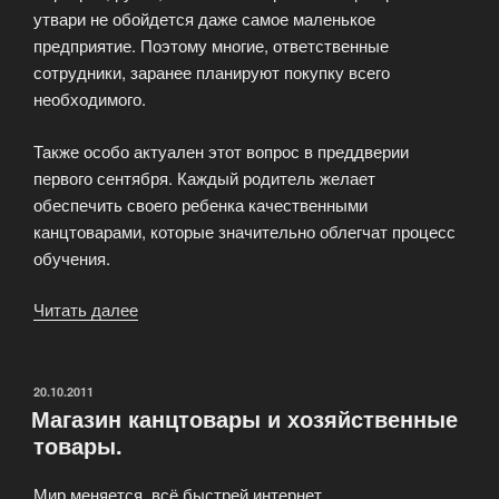
утвари не обойдется даже самое маленькое
предприятие. Поэтому многие, ответственные
сотрудники, заранее планируют покупку всего
необходимого.
Также особо актуален этот вопрос в преддверии
первого сентября. Каждый родитель желает
обеспечить своего ребенка качественными
канцтоварами, которые значительно облегчат процесс
обучения.
Читать далее
«Офисные
принадлежности
высокого
качества
ОПУБЛИКОВАНО
20.10.2011
Магазин канцтовары и хозяйственные
и
товары.
по
доступной
Мир меняется, всё быстрей интернет
цене»