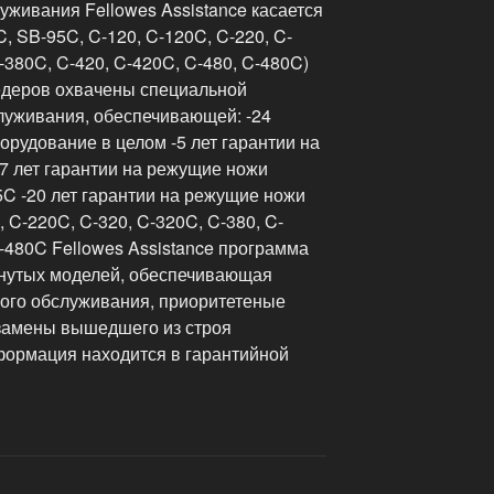
живания Fellowes Assistance касается
, SB-95C, C-120, C-120C, C-220, C-
-380C, C-420, C-420C, C-480, C-480C)
деров охвачены специальной
луживания, обеспечивающей: -24
орудование в целом -5 лет гарантии на
7 лет гарантии на режущие ножи
5C -20 лет гарантии на режущие ножи
 C-220C, C-320, C-320C, C-380, C-
C-480C Fellowes Assistance программа
нутых моделей, обеспечивающая
ого обслуживания, приоритетеные
замены вышедшего из строя
формация находится в гарантийной