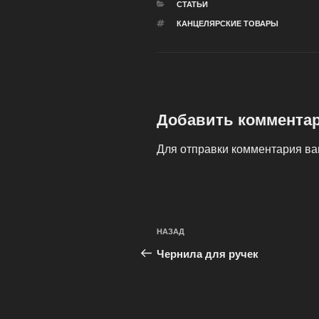
РУБРИКИ
СТАТЬИ
МЕТКИ
КАНЦЕЛЯРСКИЕ ТОВАРЫ
Добавить коммента
Для отправки комментария в
Навигация
Предыдущая
НАЗАД
по
запись:
Чернила для ручек
записям