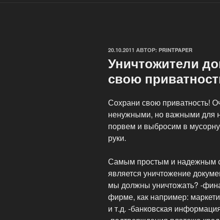
ОПУБЛИКОВАНО
20.10.2011
АВТОР:
PRINTPAPER
Уничтожители до
свою приватност
Сохрани свою приватность! Оч
ненужными, но важными для н
порвем и выбросим в мусорную
руки.
Самым простым и надежным с
является уничтожение докуме
мы должны уничтожать? -фин
фирме, как например: маркет
и т.д. -банковская информаци