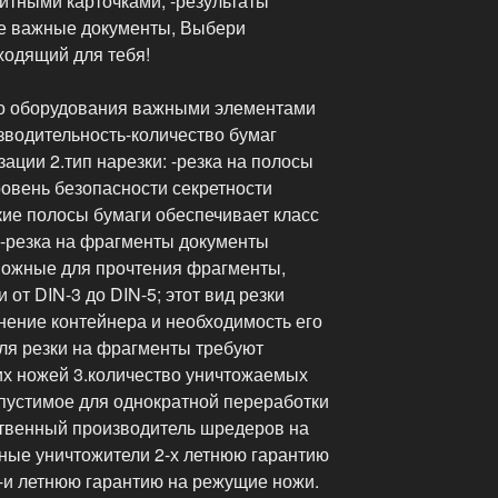
итными карточками, -результаты
ие важные документы, Выбери
ходящий для тебя!
о оборудования важными элементами
зводительность-количество бумаг
ции 2.тип нарезки: -резка на полосы
ровень безопасности секретности
кие полосы бумаги обеспечивает класс
3 -резка на фрагменты документы
можные для прочтения фрагменты,
 от DIN-3 до DIN-5; этот вид резки
нение контейнера и необходимость его
ля резки на фрагменты требуют
х ножей 3.количество уничтожаемых
опустимое для однократной переработки
нственный производитель шредеров на
ные уничтожители 2-х летнюю гарантию
0-и летнюю гарантию на режущие ножи.