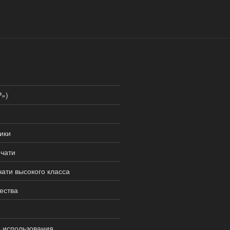
P»)
ики
ечати
чати высокого класса
ества
 использования