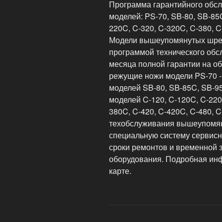
Программа гарантийного обслу
моделей: PS-70, SB-80, SB-85C
220C, C-320, C-320C, C-380, C
Модели вышеупомянутых шре
программой технического обс
месяца полной гарантии на об
режущие ножи модели PS-70 -
моделей SB-80, SB-85C, SB-9
моделей C-120, C-120C, C-220,
380C, C-420, C-420C, C-480, 
техобслуживания вышеупомя
специальную систему сервисн
сроки ремонтов и временной 
оборудования. Подробная ин
карте.