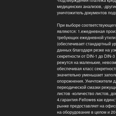
-подтверждения платежа кред
медицинских анализов, -друг
уничтожитель документов под
При выборе соответствующег
являются: 1.ежедневная прои
требующих ежедневной утилиза
(обеспечивает стандартный у
данных благодаря резке на уз
секретности от DIN-1 до DIN-
режутся на маленькие, невоз
обеспечивая класс секретности
значительно уменьшает запол
опорожнения. Уничтожители д
переодической смазки режущи
листов -количество листов, д
4.гарантия-Fellowes как еди
рынке предоставляет на офис
на оборудование в целом и 2