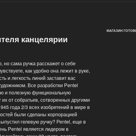
МАГАЗИН ГОТОВ
ителя канцелярии
, но сама ручка расскажет о себе
увствуете, как удобно она лежит в руке,
ть и легкость линий заставит вас
художником. Все разработки Pentel
ую и полезную функциональную
т их от собратьев, сотворенных другими
945 года 2/3 всех изобретений в мире в
остей были сделаны корпорацией
выпустил гелевую ручку? Реntel, еще в
ень Pentel является лидером в