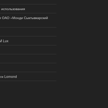
 использования
ся ОАО «Монди Сыктывкарский
M Lux
ги Lomond