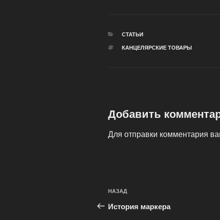
РУБРИКИ
СТАТЬИ
МЕТКИ
КАНЦЕЛЯРСКИЕ ТОВАРЫ
Добавить коммента
Для отправки комментария в
Навигация
Предыдущая
НАЗАД
по
запись:
История маркера
записям