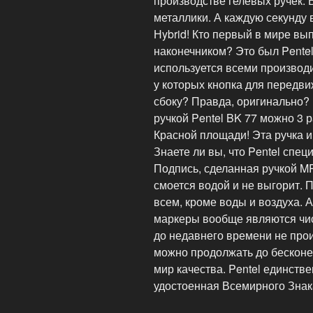
производстве гелевых ручек. 
металлики. А каждую секунду 
Нybrid! Кто первый в мире вы
наконечником? Это был Pentel
используется всеми производ
у которых кнопка для передви
сбоку? Правда, оригинально? И
ручкой Pentel BK 77 можно 3 
Красной площади! Эта ручка и
Знаете ли вы, что Pentel спе
Подпись, сделанная ручкой MR
смоется водой и не выгорит.
всем, кроме воды и воздуха. 
маркеры вообще являются чис
до недавнего времени не про
можно продолжать до бесконечн
мир качества. Pentel единств
удостоенная Всемирного Знак