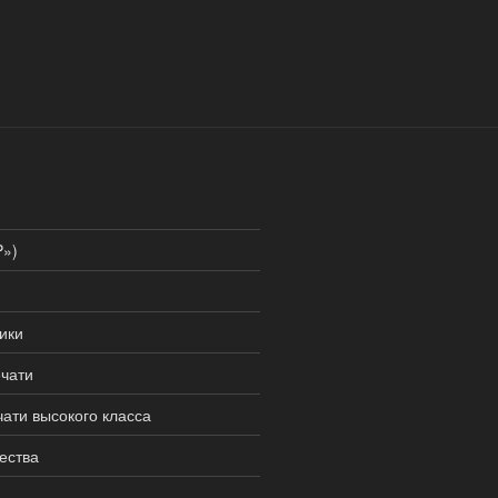
P»)
ики
ечати
чати высокого класса
ества