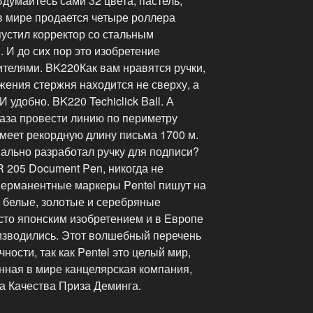
Вдумайтесь сами 32 цвета, пастель,
в мире продается четыре роллера
пустил корректор со стальным
. И до сих пор это изобретение
ителями. BK220Как вам нравятся ручки,
жения стержня находится не сверху, а
 удобно. BK220 Techiclick Ball. А
раза провести линию по периметру
меет рекордную длину письма 1700 м.
циально разработал ручку для подписи?
 205 Document Pen, никогда не
 Перманентные маркеры Pentel пишут на
А белые, золотые и серебряные
то японским изобретением и в Европе
изводились. Этот волшебный перечень
ости, так как Pentel это целый мир,
енная в мире канцелярская компания,
а Качества Приза Деминга.